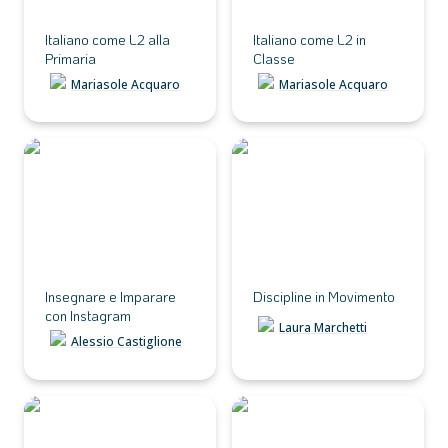
Italiano come L2 alla 
Italiano come L2 in 
Primaria
Classe
Mariasole Acquaro
Mariasole Acquaro
Insegnare e Imparare
Discipline in Movimento
con Instagram
Insegnare e Imparare 
Discipline in Movimento
con Instagram
Laura Marchetti
Alessio Castiglione
Challenge Based
Educare all’Intelligenza
Learning
Artificiale