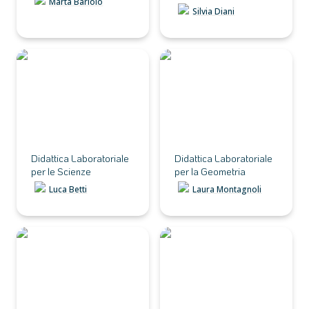
Marta Bariolo
Silvia Diani
Didattica Laboratoriale
Didattica Laboratoriale
per le Scienze
per la Geometria
Didattica Laboratoriale 
Didattica Laboratoriale 
per le Scienze
per la Geometria
Luca Betti
Laura Montagnoli
Italiano come L2 alla
Italiano come L2 in
Primaria
Classe