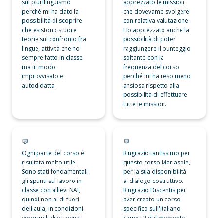
sul plurilinguismo 
apprezzato le mission 
perché mi ha dato la 
che dovevamo svolgere 
possibilità di scoprire 
con relativa valutazione. 
che esistono studi e 
Ho apprezzato anche la 
teorie sul confronto fra 
possibilità di poter 
lingue, attività che ho 
raggiungere il punteggio 
sempre fatto in classe 
soltanto con la 
ma in modo 
frequenza del corso 
improvvisato e 
perché mi ha reso meno 
autodidatta. 
ansiosa rispetto alla 
possibilità di effettuare 
tutte le mission.
💬
💬
💬
💬
Ogni parte del corso è 
Ringrazio tantissimo per 
risultata molto utile. 
questo corso Mariasole, 
Sono stati fondamentali 
per la sua disponibilità 
gli spunti sul lavoro in 
al dialogo costruttivo. 
classe con allievi NAI, 
Ringrazio Discentis per 
quindi non al di fuori 
aver creato un corso 
dell'aula, in condizioni 
specifico sull'italiano 
verosimili di estrema 
come L2 dal momento 