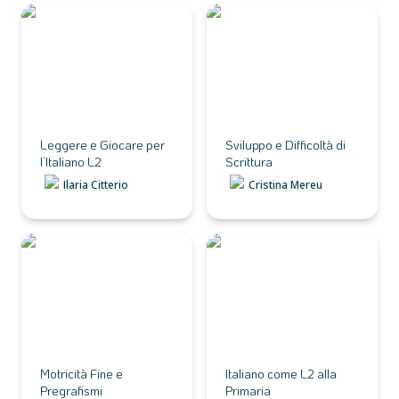
Leggere e Giocare per
Sviluppo e Difficoltà di
l’Italiano L2
Scrittura
Leggere e Giocare per 
Sviluppo e Difficoltà di 
l’Italiano L2
Scrittura
Ilaria Citterio
Cristina Mereu
Motricità Fine e
Italiano come L2 alla
Pregrafismi
Primaria
Motricità Fine e 
Italiano come L2 alla 
Pregrafismi
Primaria