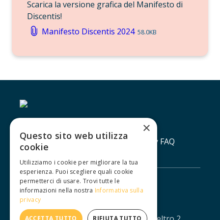
Scarica la versione grafica del Manifesto di 
Discentis!
Manifesto Discentis 2024
58.0KB
×
Questo sito web utilizza
Contatti
Lavora con noi
Privacy policy
FAQ
cookie
Utilizziamo i cookie per migliorare la tua
esperienza. Puoi scegliere quali cookie
permetterci di usare. Trovi tutte le
informazioni nella nostra
Informativa sulla
privacy
IUXTA S.R.L. - Via Agostino da Montefeltro 2,
ACCETTA TUTTO
RIFIUTA TUTTO