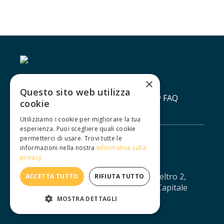
×
Questo sito web utilizza
Contatti
Lavora con noi
Privacy policy
FAQ
cookie
Utilizziamo i cookie per migliorare la tua
esperienza. Puoi scegliere quali cookie
permetterci di usare. Trovi tutte le
informazioni nella nostra
Informativa sulla
privacy
IUXTA S.R.L. - Via Agostino da Montefeltro 2,
ACCETTA TUTTO
RIFIUTA TUTTO
10134 Torino - CF/PI: 12688330013 - Capitale
sociale: € 11.041,67 - iuxtasrl@pec.it
MOSTRA DETTAGLI