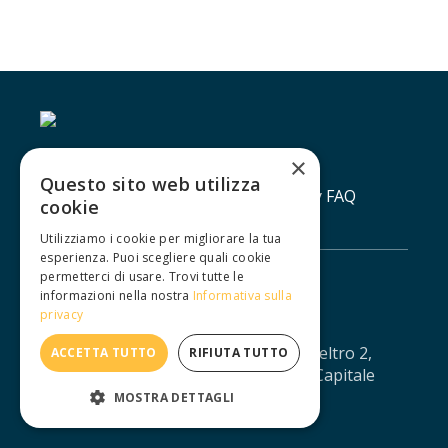
×
Questo sito web utilizza
Contatti
Lavora con noi
Privacy policy
FAQ
cookie
Utilizziamo i cookie per migliorare la tua
esperienza. Puoi scegliere quali cookie
permetterci di usare. Trovi tutte le
informazioni nella nostra
Informativa sulla
privacy
IUXTA S.R.L. - Via Agostino da Montefeltro 2,
ACCETTA TUTTO
RIFIUTA TUTTO
10134 Torino - CF/PI: 12688330013 - Capitale
sociale: € 11.041,67 - iuxtasrl@pec.it
MOSTRA DETTAGLI