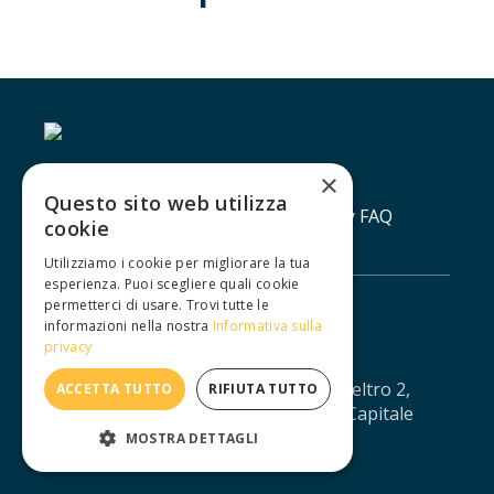
×
Questo sito web utilizza
Contatti
Lavora con noi
Privacy policy
FAQ
cookie
Utilizziamo i cookie per migliorare la tua
esperienza. Puoi scegliere quali cookie
permetterci di usare. Trovi tutte le
informazioni nella nostra
Informativa sulla
privacy
IUXTA S.R.L. - Via Agostino da Montefeltro 2,
ACCETTA TUTTO
RIFIUTA TUTTO
10134 Torino - CF/PI: 12688330013 - Capitale
sociale: € 11.041,67 - iuxtasrl@pec.it
MOSTRA DETTAGLI