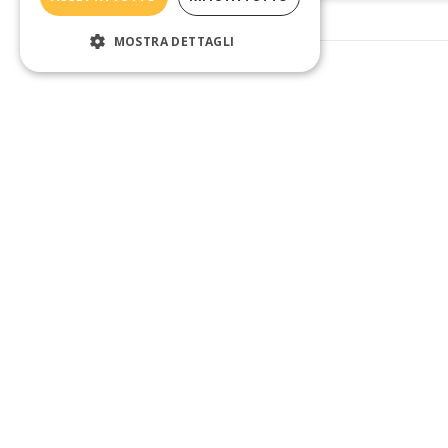
MOSTRA DETTAGLI
 DICONO
💬
💬
La condivisione con altri 
colleghi e la chiarezza 
nella gestione dei 
materiali (slide, 
classroom e contenuti) 
sono state 
fondamentali. 
Nonostante la mia 
scarsa abilità 
tecnologica sono 
riuscita a cavarmela e ad 
acquisire nuove 