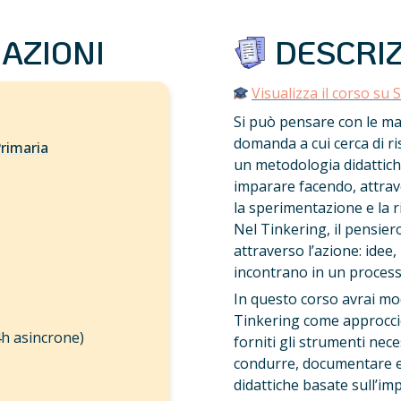
AZIONI
 DESCRI
Visualizza il corso su 
Si può pensare con le man
domanda a cui cerca di ri
rimaria
un metodologia didattich
imparare facendo, attrav
la sperimentazione e la ri
Nel Tinkering, il pensier
attraverso l’azione: idee, 
incontrano in un processo
In questo corso avrai mod
Tinkering come approccio
4h asincrone)
forniti gli strumenti nece
condurre, documentare e v
didattiche basate sull’im