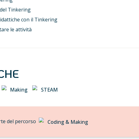
 del Tinkering
idattiche con il Tinkering
re le attività 
ICHE
Making
STEAM
te del percorso 
Coding & Making