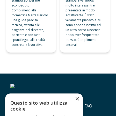
stampa 3D, per me 
stampa, rivelandosi 
sconosciuto. 
molto interessanti e 
Complimenti alla 
presentate in modo 
formatrice Marta Bariolo 
accattivante. È stato 
una guida precisa, 
veramente piacevole. Mi 
tecnica, attenta alle 
sono appena iscritto ad 
esigenze del discente, 
un altro corso Discentis 
paziente e con tanti 
dopo aver frequentato 
spunti legati alla realtà 
questo. Complimenti 
concreta e lavorativa.
ancora!
×
Questo sito web utilizza
Contatti
Lavora con noi
Privacy policy
FAQ
cookie