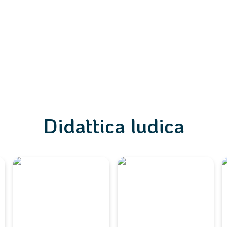
Didattica ludica
Imparare Giocando con
Narrativa Interattiva con
I
Minecraft Education
il Gioco
l