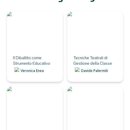
Il Dibattito come
Tecniche Teatrali di
Strumento Educativo
Gestione della Classe
Il Dibattito come 
Tecniche Teatrali di 
Strumento Educativo
Gestione della Classe
Veronica Enea
Davide Palermiti
Tecniche per la
Tecniche di Storytelling
Narrazione Teatrale
per Insegnare