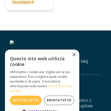
Secondaria II
×
Questo sito web utilizza
Contatti
Lavora con noi
Privacy policy
FAQ
cookie
Utilizziamo i cookie per migliorare la tua
esperienza. Puoi scegliere quali cookie
permetterci di usare. Trovi tutte le
informazioni nella nostra
Informativa sulla
privacy
IUXTA S.R.L. - Via Agostino da Montefeltro 2,
ACCETTA TUTTO
RIFIUTA TUTTO
10134 Torino - CF/PI: 12688330013 - Capitale