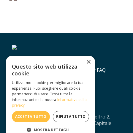
×
Questo sito web utilizza
Contatti
Lavora con noi
Privacy policy
FAQ
cookie
Utilizziamo i cookie per migliorare la tua
esperienza. Puoi scegliere quali cookie
permetterci di usare. Trovi tutte le
informazioni nella nostra
Informativa sulla
privacy
IUXTA S.R.L. - Via Agostino da Montefeltro 2,
ACCETTA TUTTO
RIFIUTA TUTTO
10134 Torino - CF/PI: 12688330013 - Capitale
sociale: € 11.041,67 - iuxtasrl@pec.it
MOSTRA DETTAGLI