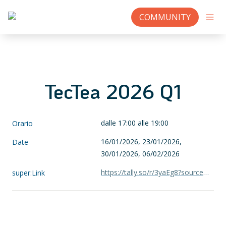
COMMUNITY
TecTea 2026 Q1
dalle 17:00 alle 19:00
Orario
16/01/2026, 23/01/2026, 
Date
30/01/2026, 06/02/2026
https://tally.so/r/3yaEg8?source=sito&discentis_ID=TecTea&course_ID=100309&edition_ID=153830
super:Link