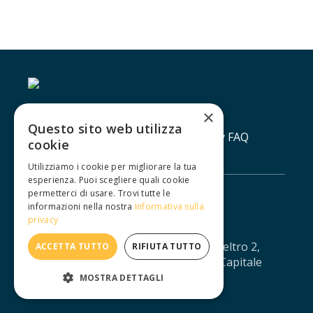
×
Questo sito web utilizza
Contatti
Lavora con noi
Privacy policy
FAQ
cookie
Utilizziamo i cookie per migliorare la tua
esperienza. Puoi scegliere quali cookie
permetterci di usare. Trovi tutte le
informazioni nella nostra
Informativa sulla
privacy
IUXTA S.R.L. - Via Agostino da Montefeltro 2,
ACCETTA TUTTO
RIFIUTA TUTTO
10134 Torino - CF/PI: 12688330013 - Capitale
sociale: € 11.041,67 - iuxtasrl@pec.it
MOSTRA DETTAGLI