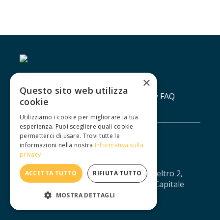
×
Questo sito web utilizza
Contatti
Lavora con noi
Privacy policy
FAQ
cookie
Utilizziamo i cookie per migliorare la tua
esperienza. Puoi scegliere quali cookie
permetterci di usare. Trovi tutte le
informazioni nella nostra
Informativa sulla
privacy
IUXTA S.R.L. - Via Agostino da Montefeltro 2,
ACCETTA TUTTO
RIFIUTA TUTTO
10134 Torino - CF/PI: 12688330013 - Capitale
sociale: € 11.041,67 - iuxtasrl@pec.it
MOSTRA DETTAGLI