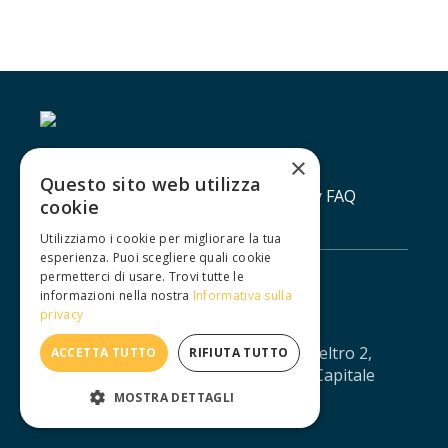
×
Questo sito web utilizza
Contatti
Lavora con noi
Privacy policy
FAQ
cookie
Utilizziamo i cookie per migliorare la tua
esperienza. Puoi scegliere quali cookie
permetterci di usare. Trovi tutte le
informazioni nella nostra
Informativa sulla
privacy
IUXTA S.R.L. - Via Agostino da Montefeltro 2,
ACCETTA TUTTO
RIFIUTA TUTTO
10134 Torino - CF/PI: 12688330013 - Capitale
sociale: € 11.041,67 - iuxtasrl@pec.it
MOSTRA DETTAGLI